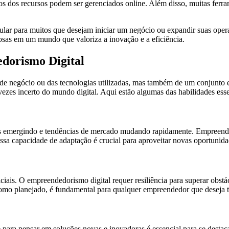
tos dos recursos podem ser gerenciados online. Além disso, muitas ferra
ar para muitos que desejam iniciar um negócio ou expandir suas operaç
iosas em um mundo que valoriza a inovação e a eficiência.
dorismo Digital
de negócio ou das tecnologias utilizadas, mas também de um conjunto e
ezes incerto do mundo digital. Aqui estão algumas das habilidades esse
s emergindo e tendências de mercado mudando rapidamente. Empreendedor
ssa capacidade de adaptação é crucial para aproveitar novas oportunidad
iais. O empreendedorismo digital requer resiliência para superar obstácu
mo planejado, é fundamental para qualquer empreendedor que deseja te
 para pensar em soluções novas e inovadoras é essencial para se destac