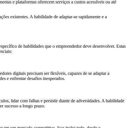
mentas e plataformas oferecem serviços a custos acessíveis ou até
ões existentes. A habilidade de adaptar-se rapidamente e a
specífico de habilidades que o empreendedor deve desenvolver. Estas
nciais:
es digitais precisam ser flexíveis, capazes de se adaptar a
es e enfrentar desafios inesperados.
los, lidar com falhas e persistir diante de adversidades. A habilidade
r sucesso a longo prazo.
ar em um mercado competitivo. Isso inclui tudo, desde o