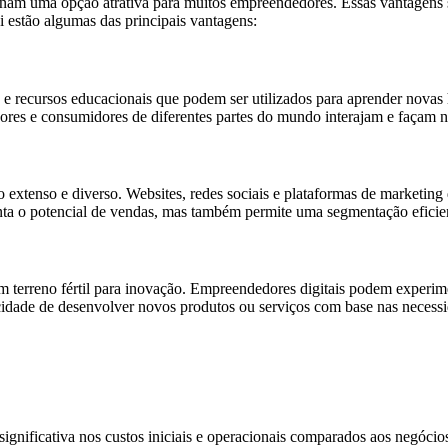
nam uma opção atrativa para muitos empreendedores. Essas vantagens s
 estão algumas das principais vantagens:
s e recursos educacionais que podem ser utilizados para aprender novas
es e consumidores de diferentes partes do mundo interajam e façam neg
co extenso e diverso. Websites, redes sociais e plataformas de marketi
nta o potencial de vendas, mas também permite uma segmentação eficien
 terreno fértil para inovação. Empreendedores digitais podem experimen
acidade de desenvolver novos produtos ou serviços com base nas neces
ignificativa nos custos iniciais e operacionais comparados aos negócios