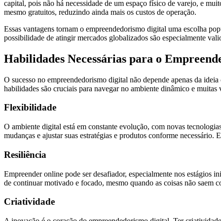
capital, pois não há necessidade de um espaço físico de varejo, e mui
mesmo gratuitos, reduzindo ainda mais os custos de operação.
Essas vantagens tornam o empreendedorismo digital uma escolha popul
possibilidade de atingir mercados globalizados são especialmente val
Habilidades Necessárias para o Empreende
O sucesso no empreendedorismo digital não depende apenas da ideia 
habilidades são cruciais para navegar no ambiente dinâmico e muitas v
Flexibilidade
O ambiente digital está em constante evolução, com novas tecnologia
mudanças e ajustar suas estratégias e produtos conforme necessário. E
Resiliência
Empreender online pode ser desafiador, especialmente nos estágios inic
de continuar motivado e focado, mesmo quando as coisas não saem co
Criatividade
A inovação é o coração do empreendedorismo digital. Ter criatividade