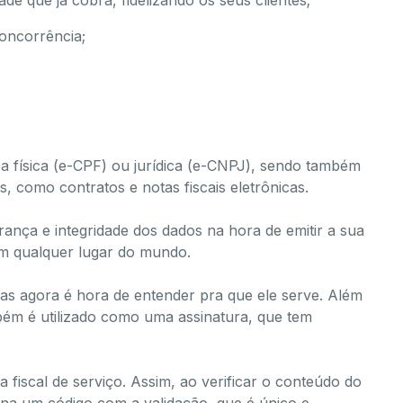
de que já cobra, fidelizando os seus clientes;
concorrência;
soa física (e-CPF) ou jurídica (e-CNPJ), sendo também
s, como contratos e notas fiscais eletrônicas.
rança e integridade dos dados na hora de emitir a sua
 em qualquer lugar do mundo.
, mas agora é hora de entender pra que ele serve. Além
mbém é utilizado como uma
assinatura
, que tem
fiscal de serviço. Assim, ao verificar o conteúdo do