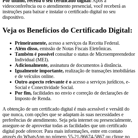
Por último, receba o seu certificado digital:
Após a
videoconferência ou o atendimento presencial, você receberá as
instruções para baixar e instalar o certificado digital no seu
dispositivo.
Veja os Benefícios do Certificado Digital:
Primeiramente,
acesso a serviços da Receita Federal.
Além disso,
emissão de Notas Fiscais Eletrônicas.
Também é possível
consultar o status de Microempreendedor
Individual (MEI).
Adicionalmente,
assinatura de documentos à distância.
Igualmente importante,
realização de transações imobiliárias
e de veículos online.
Outro aspecto relevante é o
acesso a serviços jurídicos, e-
Social e Conectividade Social.
Por fim,
facilidades no envio e correção de declarações de
Imposto de Renda.
A obtenção de um certificado digital é mais acessível e versátil do
que nunca, com opções que se adaptam às suas necessidades e
preferências de atendimento. Seja pela internet ou presencialmente,
assegure-se de aproveitar todas as facilidades que um certificado
digital pode oferecer. Para mais informações, entre em contato
através do WhatsApp no número 55-21-96674-5867 ou clique no