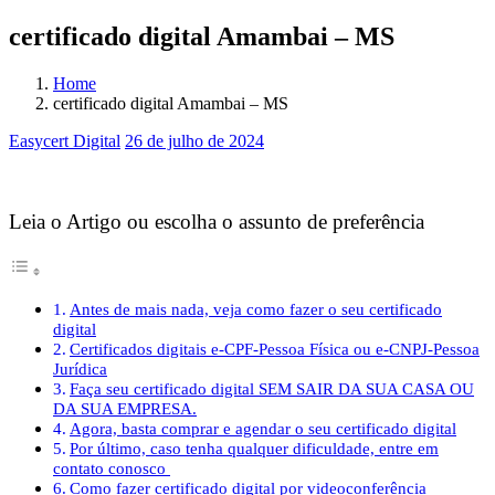
certificado digital Amambai – MS
Home
certificado digital Amambai – MS
Easycert Digital
26 de julho de 2024
certificado digital Amambai – MS
Leia o Artigo ou escolha o assunto de preferência
Antes de mais nada, veja como fazer o seu certificado
digital
Certificados digitais e-CPF-Pessoa Física ou e-CNPJ-Pessoa
Jurídica
Faça seu certificado digital SEM SAIR DA SUA CASA OU
DA SUA EMPRESA.
Agora, basta comprar e agendar o seu certificado digital
Por último, caso tenha qualquer dificuldade, entre em
contato conosco
Como fazer certificado digital por videoconferência