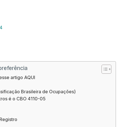
24
O que é um AGR Agente de Registro e o que faz
preferência
esse artigo AQUI
ssificação Brasileira de Ocupações)
tros é o CBO 4110-05
Registro