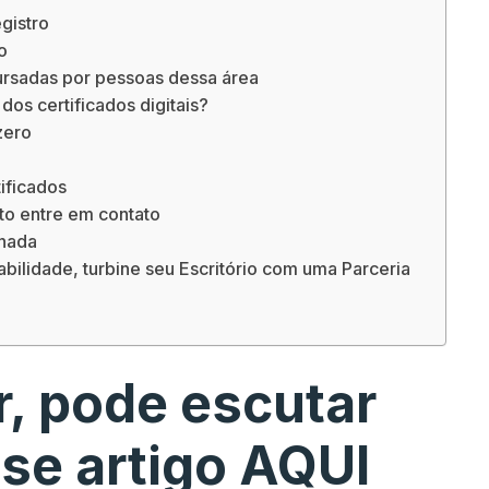
gistro
o
ursadas por pessoas dessa área
dos certificados digitais?
zero
ificados
nto entre em contato
rnada
bilidade, turbine seu Escritório com uma Parceria
r, pode escutar
se artigo AQUI