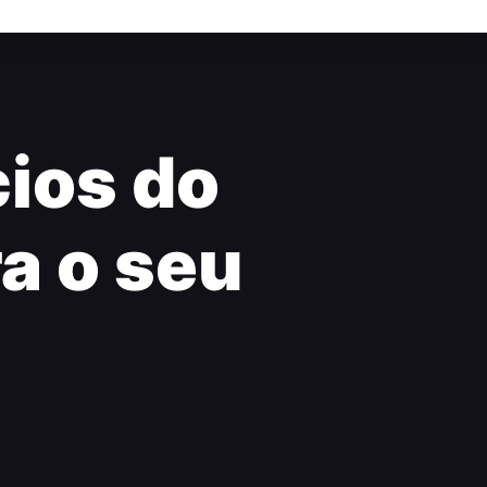
ios do
a o seu