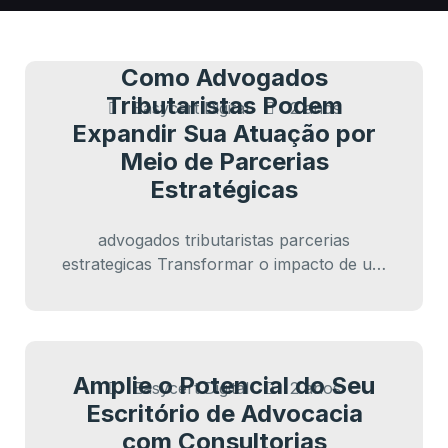
Como Advogados
Tributaristas Podem
Easycert Digital
2 anos
Expandir Sua Atuação por
Meio de Parcerias
Estratégicas
advogados tributaristas parcerias
estrategicas Transformar o impacto de um
escritório de advocacia exige soluções
inovadoras e serviços complementares
que agreguem…
Amplie o Potencial do Seu
Easycert Digital
2 anos
Escritório de Advocacia
com Consultorias