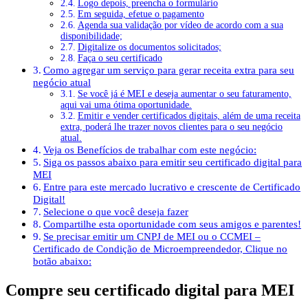
Logo depois, preencha o formulário
Em seguida, efetue o pagamento
Agenda sua validação por vídeo de acordo com a sua
disponibilidade;
Digitalize os documentos solicitados;
Faça o seu certificado
Como agregar um serviço para gerar receita extra para seu
negócio atual
Se você já é MEI e deseja aumentar o seu faturamento,
aqui vai uma ótima oportunidade.
Emitir e vender certificados digitais, além de uma receita
extra, poderá lhe trazer novos clientes para o seu negócio
atual.
Veja os Benefícios de trabalhar com este negócio:
Siga os passos abaixo para emitir seu certificado digital para
MEI
Entre para este mercado lucrativo e crescente de Certificado
Digital!
Selecione o que você deseja fazer
Compartilhe esta oportunidade com seus amigos e parentes!
Se precisar emitir um CNPJ de MEI ou o CCMEI –
Certificado de Condição de Microempreendedor, Clique no
botão abaixo:
Compre seu certificado digital para MEI