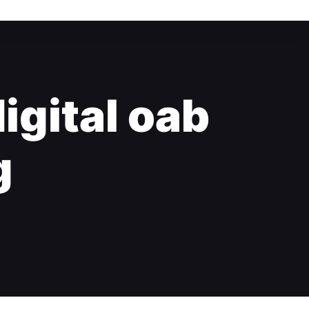
igital oab
g