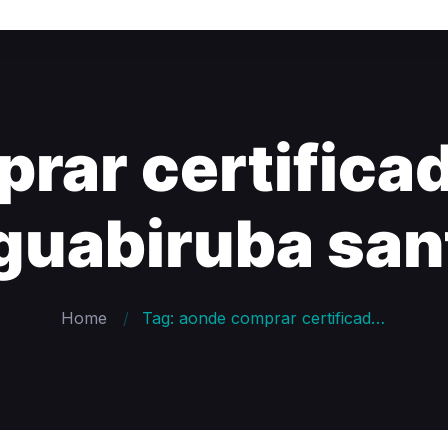
ar certificad
guabiruba san
Home
Tag: aonde comprar certificado digital na cidade de guabiruba santa catarina