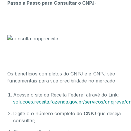
Passo a Passo para Consultar o CNPJ:
A
proveite os benefícios completos do CNPJ e e-
CNPJ e impulsione seu negócio
Entenda os benefícios completos do CNPJ e e-
CNPJ para a formalização empresarial
Os benefícios completos do CNPJ e e-CNPJ são
fundamentais para sua credibilidade no mercado
Acesse o site da Receita Federal atravé do Link:
solucoes.receita.fazenda.gov.br/servicos/cnpjreva/c
Digite o o número completo do
CNPJ
que deseja
consultar;