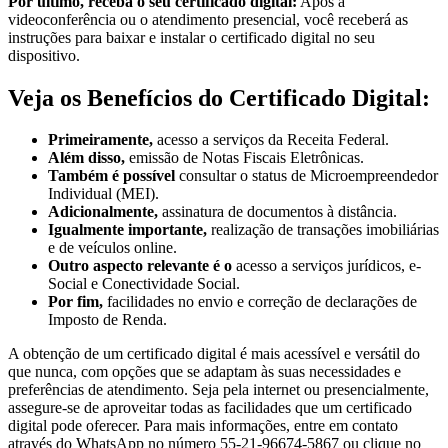
Por último, receba o seu certificado digital:
Após a
videoconferência ou o atendimento presencial, você receberá as
instruções para baixar e instalar o certificado digital no seu
dispositivo.
Veja os Benefícios do Certificado Digital:
Primeiramente,
acesso a serviços da Receita Federal.
Além disso,
emissão de Notas Fiscais Eletrônicas.
Também é possível
consultar o status de Microempreendedor
Individual (MEI).
Adicionalmente,
assinatura de documentos à distância.
Igualmente importante,
realização de transações imobiliárias
e de veículos online.
Outro aspecto relevante é o
acesso a serviços jurídicos, e-
Social e Conectividade Social.
Por fim,
facilidades no envio e correção de declarações de
Imposto de Renda.
A obtenção de um certificado digital é mais acessível e versátil do
que nunca, com opções que se adaptam às suas necessidades e
preferências de atendimento. Seja pela internet ou presencialmente,
assegure-se de aproveitar todas as facilidades que um certificado
digital pode oferecer. Para mais informações, entre em contato
através do WhatsApp no número 55-21-96674-5867 ou clique no