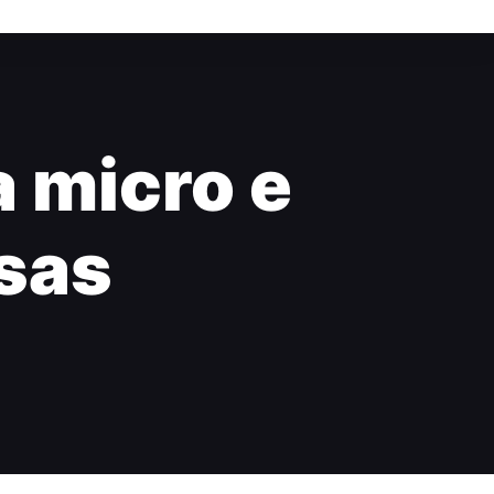
a micro e
sas