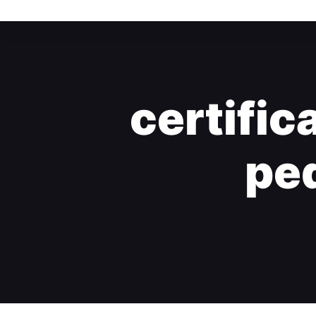
certific
pe