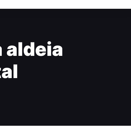
 aldeia
tal